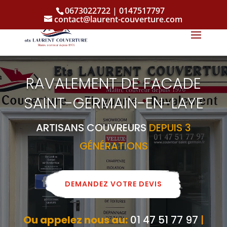
0673022722 | 0147517797
contact@laurent-couverture.com
RAVALEMENT DE FACADE
SAINT-GERMAIN-EN-LAYE
ARTISANS COUVREURS
DEPUIS 3
GÉNÉRATIONS
DEMANDEZ VOTRE DEVIS
Ou appelez nous au:
01 47 51 77 97
|