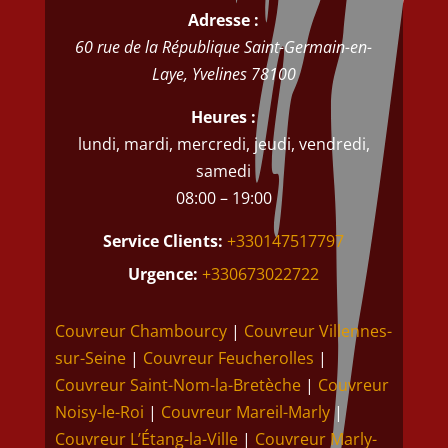
Adresse :
60 rue de la République
Saint-Germain-en-
Laye
,
Yvelines
78100
Heures :
lundi, mardi, mercredi, jeudi, vendredi,
samedi
08:00 – 19:00
Service Clients:
+330147517797
Urgence:
+330673022722
Couvreur Chambourcy
|
Couvreur Villennes-
sur-Seine
|
Couvreur Feucherolles
|
Couvreur Saint-Nom-la-Bretèche
|
Couvreur
Noisy-le-Roi
|
Couvreur Mareil-Marly
|
Couvreur L’Étang-la-Ville
|
Couvreur Marly-