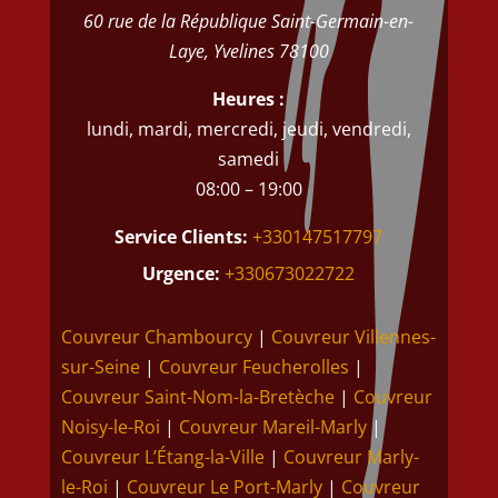
60 rue de la République
Saint-Germain-en-
Laye
,
Yvelines
78100
Heures :
lundi, mardi, mercredi, jeudi, vendredi,
samedi
08:00 – 19:00
Service Clients:
+330147517797
Urgence:
+330673022722
Couvreur Chambourcy
|
Couvreur Villennes-
sur-Seine
|
Couvreur Feucherolles
|
Couvreur Saint-Nom-la-Bretèche
|
Couvreur
Noisy-le-Roi
|
Couvreur Mareil-Marly
|
Couvreur L’Étang-la-Ville
|
Couvreur Marly-
le-Roi
|
Couvreur Le Port-Marly
|
Couvreur